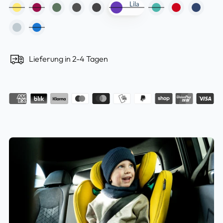
Lila
Lieferung in 2-4 Tagen
Produkt
in
den
Warenkorb
legen